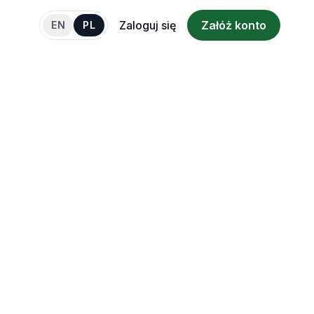
Zaloguj się
Załóż konto
EN
PL