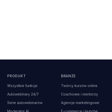
PRODUKT
BRANŻE
Wszystkie funkcje
Twórcy kursów online
Autowebinary 24/7
Coachowie i mentorzy
Serie autowebinarów
Agencje marketingowe
Moderator AI
E-commerce i launche