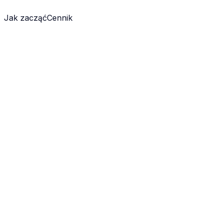
Jak zacząć
Cennik
: Biznes online
ej kategorii