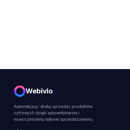
Webivio
Automatyzuj i skaluj sprzedaż produktów
cyfrowych dzięki autowebinarom i
nowoczesnemu lejkowi sprzedażowemu.