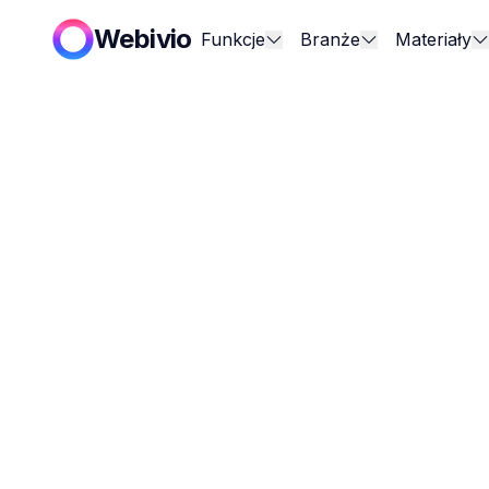
Webivio
Funkcje
Branże
Materiały
Wyszukaj
Kategoria
Kategorie
6 artykułów w t
Wszystkie