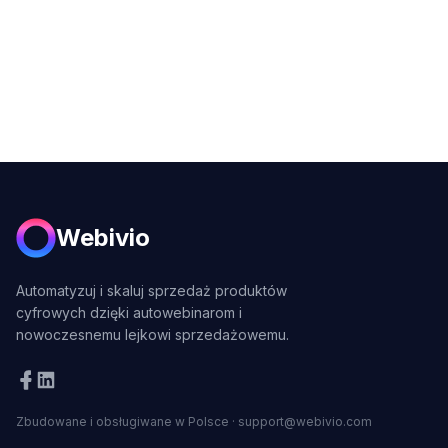
Webivio
Automatyzuj i skaluj sprzedaż produktów
cyfrowych dzięki autowebinarom i
nowoczesnemu lejkowi sprzedażowemu.
Zbudowane i obsługiwane w Polsce
·
support@webivio.com