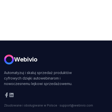
Webivio
Automatyzuj i skaluj sprzedaż produktów
cyfrowych dzięki autowebinarom i
nowoczesnemu lejkowi sprzedażowemu.
Zbudowane i obsługiwane w Polsce
·
support@webivio.com