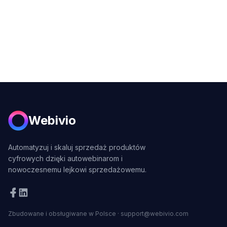
Webivio
Automatyzuj i skaluj sprzedaż produktów
cyfrowych dzięki autowebinarom i
nowoczesnemu lejkowi sprzedażowemu.
Zbudowane i obsługiwane w Polsce
·
support@webivio.com