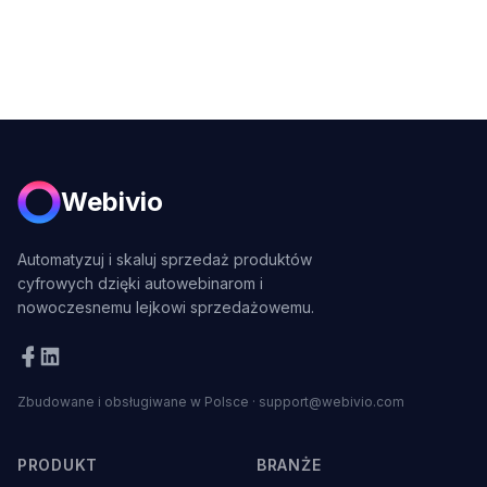
Webivio
Automatyzuj i skaluj sprzedaż produktów
cyfrowych dzięki autowebinarom i
nowoczesnemu lejkowi sprzedażowemu.
Zbudowane i obsługiwane w Polsce
·
support@webivio.com
PRODUKT
BRANŻE