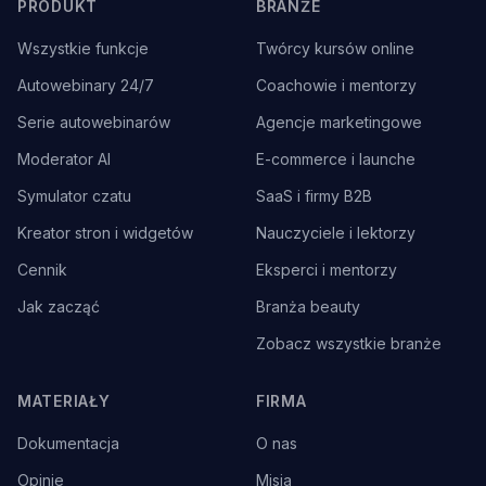
PRODUKT
BRANŻE
Wszystkie funkcje
Twórcy kursów online
Autowebinary 24/7
Coachowie i mentorzy
Serie autowebinarów
Agencje marketingowe
Moderator AI
E-commerce i launche
Symulator czatu
SaaS i firmy B2B
Kreator stron i widgetów
Nauczyciele i lektorzy
Cennik
Eksperci i mentorzy
Jak zacząć
Branża beauty
Zobacz wszystkie branże
MATERIAŁY
FIRMA
Dokumentacja
O nas
Opinie
Misja