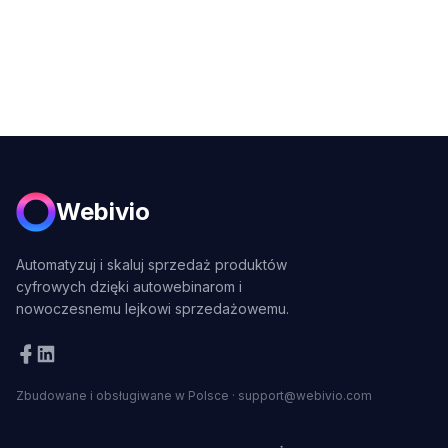
Webivio
Automatyzuj i skaluj sprzedaż produktów
cyfrowych dzięki autowebinarom i
nowoczesnemu lejkowi sprzedażowemu.
Zbudowane i obsługiwane w Polsce
·
support@webivio.com