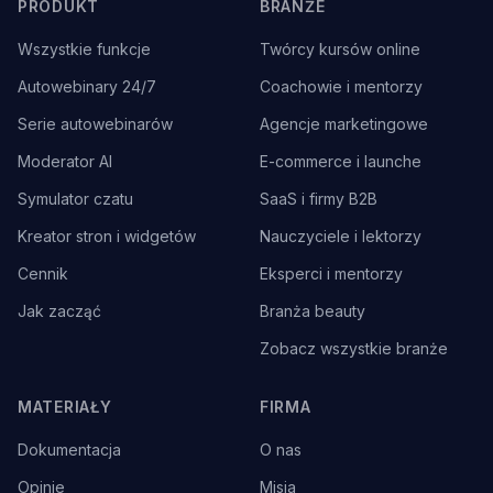
PRODUKT
BRANŻE
Wszystkie funkcje
Twórcy kursów online
Autowebinary 24/7
Coachowie i mentorzy
Serie autowebinarów
Agencje marketingowe
Moderator AI
E-commerce i launche
Symulator czatu
SaaS i firmy B2B
Kreator stron i widgetów
Nauczyciele i lektorzy
Cennik
Eksperci i mentorzy
Jak zacząć
Branża beauty
Zobacz wszystkie branże
MATERIAŁY
FIRMA
Dokumentacja
O nas
Opinie
Misja