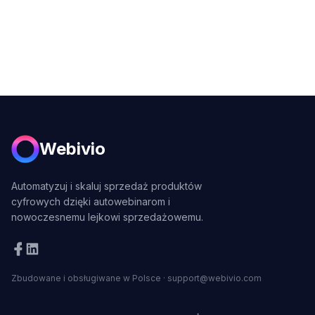
Webivio
Automatyzuj i skaluj sprzedaż produktów
cyfrowych dzięki autowebinarom i
nowoczesnemu lejkowi sprzedażowemu.
Zbudowane i obsługiwane w Polsce
·
support@webivio.com