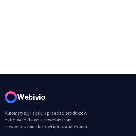
Webivio
Automatyzuj i skaluj sprzedaż produktów
cyfrowych dzięki autowebinarom i
nowoczesnemu lejkowi sprzedażowemu.