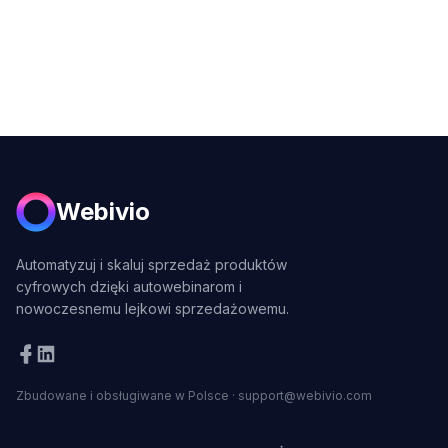
Webivio
Automatyzuj i skaluj sprzedaż produktów
cyfrowych dzięki autowebinarom i
nowoczesnemu lejkowi sprzedażowemu.
Zbudowane i obsługiwane w Polsce
·
support@webivio.com