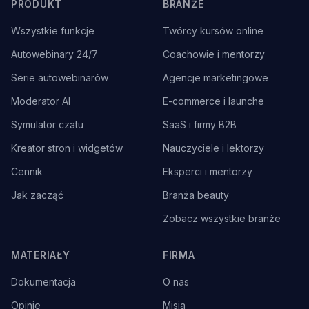
PRODUKT
BRANŻE
Wszystkie funkcje
Twórcy kursów online
Autowebinary 24/7
Coachowie i mentorzy
Serie autowebinarów
Agencje marketingowe
Moderator AI
E-commerce i launche
Symulator czatu
SaaS i firmy B2B
Kreator stron i widgetów
Nauczyciele i lektorzy
Cennik
Eksperci i mentorzy
Jak zacząć
Branża beauty
Zobacz wszystkie branże
MATERIAŁY
FIRMA
Dokumentacja
O nas
Opinie
Misja