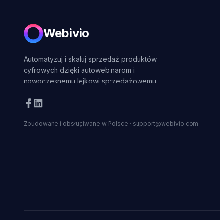
Webivio
Automatyzuj i skaluj sprzedaż produktów
cyfrowych dzięki autowebinarom i
nowoczesnemu lejkowi sprzedażowemu.
Zbudowane i obsługiwane w Polsce
·
support@webivio.com