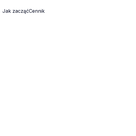
Jak zacząć
Cennik
eting
tym tagiem