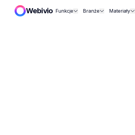
Webivio
Funkcje
Branże
Materiały
Wyszukaj
Tag: mark
Kategorie
8 artykułów z 
Wszystkie