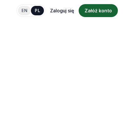
Zaloguj się
Załóż konto
EN
PL